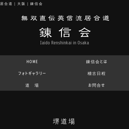
居合道｜大阪｜錬信会
Iaido Renshinkai in Osaka
HOME
錬信会とは
フォトギャラリー
稽古日程
道 場
お問合せ
堺道場